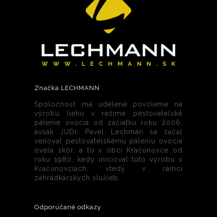
Značka LECHMANN
Spoločnosť má udelené povolenie na
výrobu liehu v režime pestovateľské
pálenie ovocia od začiatku roku 2006,
avšak JUDr. Pavel Lechman sa začal
venovať pestovateľskému páleniu ovocia
oveľa skôr, a to v obci Kračúnovce od
roku 1980, kedy inicioval túto výrobu v
Kračúnovciach, vtedy v rámci
záhradkárskych služieb.
Odporúčané odkazy