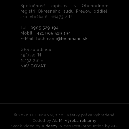
Spoločnosť zapísana v Obchodnom
registri Okresného súdu Prešov, oddiel:
sro, vložka č.: 16473 / P
Tel.:
0905 529 194
Mobil:
+421 905 529 194
E-Mail:
lechmann@lechmann.sk
GPS súradnice:
49°7'50''N
21°32'26''E
NAVIGOVAŤ
© 2026 LECHMANN, s.r.o.. Všetky práva vyhradené.
Coded by
AL-MI Výroba reklamy
Stock Video by
Videezy!
Video Post-production by AL-