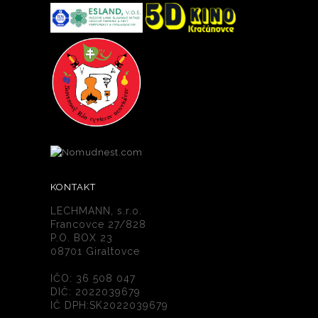
KONTAKT
LECHMANN, s.r.o.
Francovce 27/828
P.O. BOX 23
08701 Giraltovce
IČO: 36 508 047
DIČ: 2022039679
IČ DPH:SK2022039679