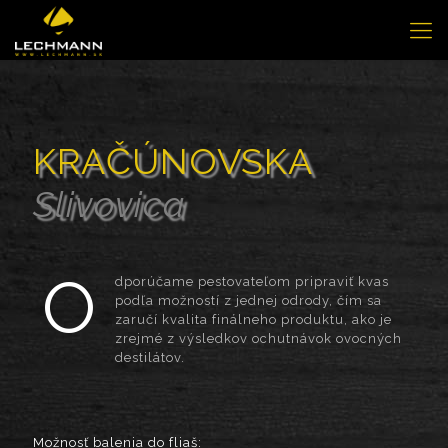
KRAČÚNOVSKA
Slivovica
O
dporúčame pestovateľom pripraviť kvas
podľa možností z jednej odrody, čím sa
zaručí kvalita finálneho produktu, ako je
zrejmé z výsledkov ochutnávok ovocných
destilátov.
Možnosť balenia do fliaš: