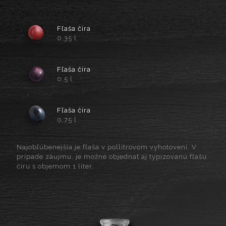
Fľaša číra
0,35 l
Fľaša číra
0,5 l
Fľaša číra
0,75 l
Najobľúbenejšia je fľaša v pollitrovom vyhotovení. V
prípade záujmu, je možné objednať aj typizovanú fľašu
číru s objemom 1 liter.